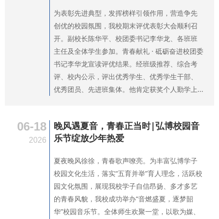
为表彰先进典型，发挥榜样引领作用，营造争先
创优的校园氛围，我校期末评优表彰大会顺利召
开。副校长陈华平、校团委书记李华龙、各班班
主任及全体学生参加。青春献礼 · 砥砺奋进校团委
书记李华龙宣读评优结果。经班级推荐、综合考
评、校内公示，评出优秀学生、优秀学生干部、
优秀团员、先进班集体。他肯定获奖个人勤学上...
06-18
晚风遇夏音，青春正当时|弘博校园音
乐节绽放少年热爱
2026
夏夜晚风徐徐，青春歌声嘹亮。为丰富弘博学子
校园文化生活，落实“五育并举”育人理念，活跃校
园文化氛围，展现我校学子自信昂扬、多才多艺
的青春风貌，我校成功举办“音燃盛夏，逐梦韶
华”校园音乐节。全体师生欢聚一堂，以歌为媒、