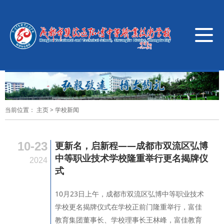
导
航
切
换
当前位置：
主页
>
学校新闻
10-23
更新名，启新程——成都市双流区弘博
中等职业技术学校隆重举行更名揭牌仪
2024
式
10月23日上午，成都市双流区弘博中等职业技术
学校更名揭牌仪式在学校正前门隆重举行，富佳
教育集团董事长、学校理事长王林峰，富佳教育