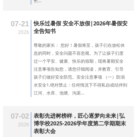
长...
07-21
快乐过暑假 安全不放假|2026年暑假安
全告知书
2026
尊敬的家长： 您好！暑假将至，孩子们在放松休
息的同时，安全问题不容忽视。为了让孩子们度
过一个平安、健康、快乐的假期，现将暑期安全
注意事项告知您，请您仔细阅读，并教育、引导
孩子们做好安全防范。安全注意事项 （一）防溺
水安全1.绝对禁止：任何情况下不得私自或结伴到
江河、水库、池塘、沟渠...
07-02
表彰先进树榜样，匠心逐梦向未来|弘
博学校2025-2026学年度第二学期期末
2026
表彰大会