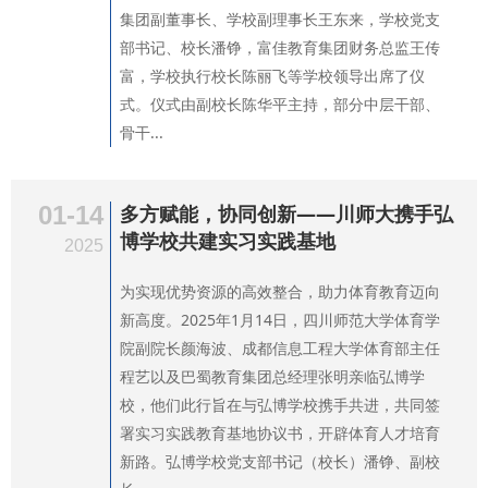
集团副董事长、学校副理事长王东来，学校党支
部书记、校长潘铮，富佳教育集团财务总监王传
富，学校执行校长陈丽飞等学校领导出席了仪
式。仪式由副校长陈华平主持，部分中层干部、
骨干...
01-14
多方赋能，协同创新——川师大携手弘
博学校共建实习实践基地
2025
为实现优势资源的高效整合，助力体育教育迈向
新高度。2025年1月14日，四川师范大学体育学
院副院长颜海波、成都信息工程大学体育部主任
程艺以及巴蜀教育集团总经理张明亲临弘博学
校，他们此行旨在与弘博学校携手共进，共同签
署实习实践教育基地协议书，开辟体育人才培育
新路。弘博学校党支部书记（校长）潘铮、副校